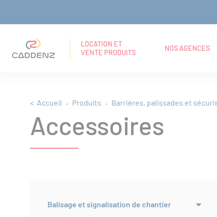
Panneau de gestion des cookies
Aller
Aller
Aller
RECHERCHE
Navigation principale
au
au
au
EN
LOCATION ET
NOS AGENCES
VENTE PRODUITS
TEXTE
menu
contenu
pied
INTÉGRAL
principal
de
Fil d'Ariane
Accueil
Produits
Barrières, palissades et sécuri
page
Accessoires
Balisage et signalisation de chantier