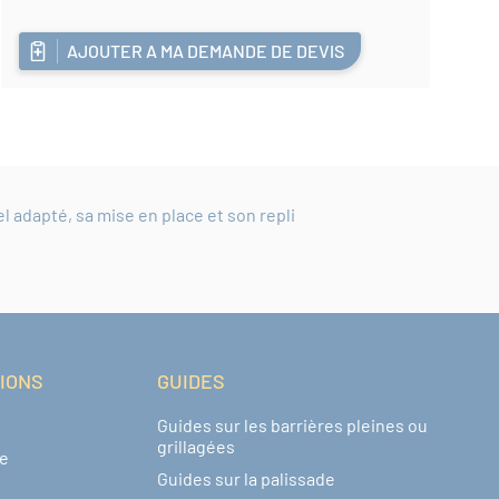
AJOUTER A MA DEMANDE DE DEVIS
adapté, sa mise en place et son repli
TIONS
GUIDES
Guides sur les barrières pleines ou
grillagées
de
Guides sur la palissade