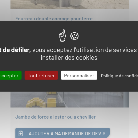
Fourreau double ancrage pour terre
AJOUTER A MA DEMANDE DE DEVIS
 de défiler,
vous acceptez l'utilisation de services
installer des cookies
accepter
Tout refuser
Personnaliser
Politique de confide
Jambe de force a lester ou a cheviller
AJOUTER A MA DEMANDE DE DEVIS