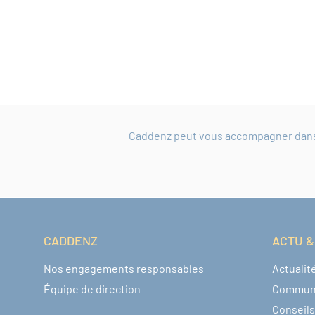
Caddenz peut vous accompagner dans l
CADDENZ
ACTU &
Navigation pied de page
Nos engagements responsables
Actualit
Équipe de direction
Commun
Conseils