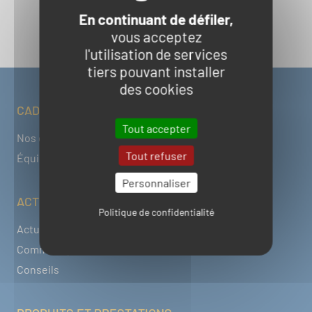
adapté, sa mise en place et son repli
En continuant de défiler,
vous acceptez
PARLEZ-NOUS DE VOTRE PROJET
l'utilisation de services
tiers pouvant installer
des cookies
CADDENZ
Navigation pied de page
Tout accepter
Nos engagements responsables
Tout refuser
Équipe de direction
Personnaliser
ACTU & PUBLICATIONS
Politique de confidentialité
Actualités
Communiqué
Conseils