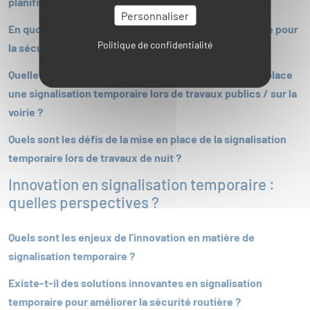
planification de travaux ?
Personnaliser
En quoi la signalisation temporaire est-elle essentielle pour
Politique de confidentialité
la sécurité des ouvriers lors de travaux ?
Quelles sont les meilleures pratiques pour mettre en place
une signalisation temporaire lors de travaux publics / sur la
voirie ?
Quels sont les défis de la mise en place de la signalisation
temporaire lors de travaux de nuit ?
Innovation en signalisation temporaire :
quelles perspectives ?
Quels sont les enjeux de l’innovation en matière de
signalisation temporaire ?
Existe-t-il des solutions innovantes en signalisation
temporaire pour améliorer la sécurité routière ?