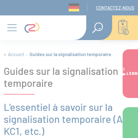
Panneau de gestion des cookies
Navigation seconda
CONTACTEZ-NOUS
Aller
Aller
Aller
RECHERCHE
EN
au
au
au
Menu
TEXTE
INTÉGRAL
menu
contenu
pied
principal
de
Fil d'Ariane
Accueil
Guides sur la signalisation temporaire
Guides sur la signalisation
page
VOTRE PR
temporaire
L’essentiel à savoir sur la
signalisation temporaire (AK,
KC1, etc.)