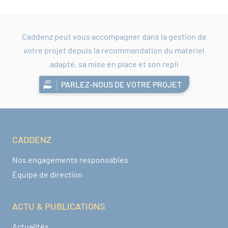
Caddenz peut vous accompagner dans la gestion de
votre projet depuis la recommandation du materiel
adapté, sa mise en place et son repli
PARLEZ-NOUS DE VOTRE PROJET
CADDENZ
Navigation pied de page
Nos engagements responsables
Équipe de direction
ACTU & PUBLICATIONS
Actualités