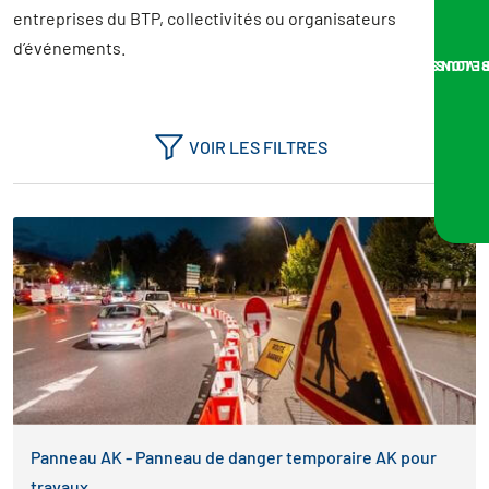
Panneaux de chantier
entreprises du BTP, collectivités ou organisateurs
Panneaux triangle/rond/carré/rectangle
d’événements.
NOUS VOUS RA
Miroirs de chantier
Supports
Socle pvc
VOIR LES FILTRES
Plot béton
Panneau AK - Panneau de danger temporaire AK pour
travaux