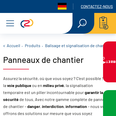
Panneau de gestion des cookies
Navigation seconda
CONTACTEZ-NOUS
Aller
Aller
Aller
RECHERCHE
EN
au
au
au
Menu
TEXTE
INTÉGRAL
menu
contenu
pied
Signalisation de chantier lumineuse
Panneaux de signalisation lumineuse de chantier
principal
de
Fil d'Ariane
Accueil
Produits
Balisage et signalisation de chantier
Panneaux triflash
Panneaux de chantier
page
Panneaux K8 et KC1
VOTRE PR
Lampes et lanternes de chantier
Radars pédagogiques
Assurez la sécurité, où que vous soyez ? C’est possible ! Sur
Feux tricolores & accessoires
la
voie publique
ou en
milieu privé
, la signalisation
Cônes de chantier
temporaire est un pilier incontournable pour
garantir la
Accessoires pour cône de chantier
sécurité
de tous. Avec notre gamme complète de panneaux
Balises de chantier
de chantier –
danger
,
interdiction
,
information
– nous vous
Balise d’alignement type K5C
offrons des solutions sur mesure que vous soyez