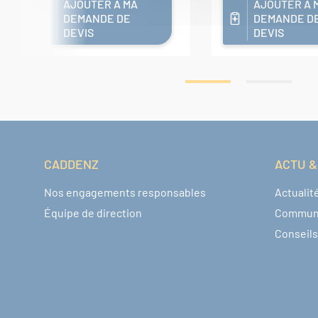
AJOUTER A MA
AJOUTER A 
DEMANDE DE
DEMANDE D
DEVIS
DEVIS
CADDENZ
ACTU &
Navigation pied de page
Nos engagements responsables
Actualit
Équipe de direction
Commun
Conseils