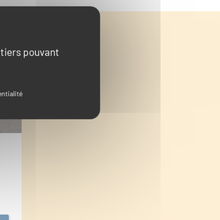
plémentaires
 tiers pouvant
ntialité