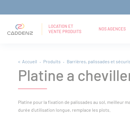
Panneau de gestion des cookies
Aller
Aller
Aller
RECHERCHE
Navigation principale
au
au
au
EN
LOCATION ET
NOS AGENCES
VENTE PRODUITS
TEXTE
menu
contenu
pied
INTÉGRAL
principal
de
Fil d'Ariane
Accueil
Produits
Barrières, palissades et sécuri
page
Platine a chevill
Platine pour la fixation de palissades au sol, meilleur m
durée d'utilisation longue, remplace les plots.