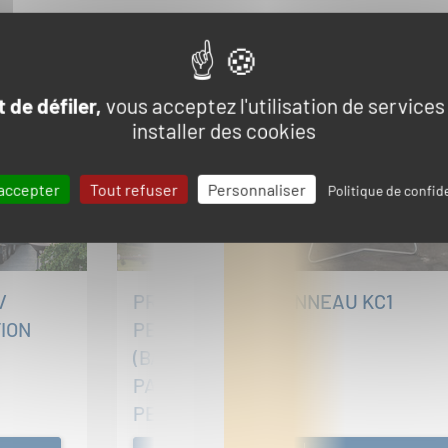
Produits com
 de défiler,
vous acceptez l'utilisation de services
installer des cookies
accepter
Tout refuser
Personnaliser
Politique de confide
/
PRESTATION
PANNEAU KC1
ION
PERMANENTE
(BALISAGE, POSE DE
PANNEAUX
PERMANENTS)