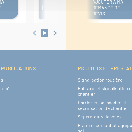
MA
AJOUTER A MA
AJOUTER A MA
E
DEMANDE DE
DEMANDE DE
DEVIS
DEVIS
 PUBLICATIONS
PRODUITS ET PRESTA
és
Signalisation routière
iqué
Balisage et signalisation 
chantier
Barrières, palissades et
sécurisation de chantier
Séparateurs de voies
Franchissement et équip
sol