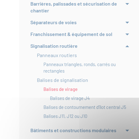
Barrières, palissades et sécurisation de
chantier
Séparateurs de voies
Franchissement & équipement de sol
Signalisation routière
Panneaux routiers
Panneaux triangles, ronds, carrés ou
rectangles
Balises de signalisation
Balises de virage
Balises de virage J4
Balises de contournement d’îlot central J5
Balises J11, J12 ou J10
Bâtiments et constructions modulaires