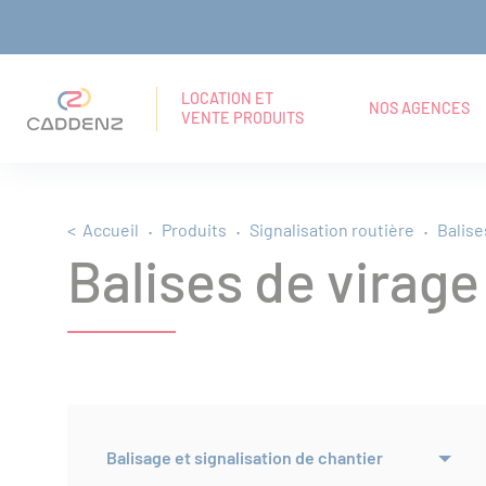
Panneau de gestion des cookies
Aller
Aller
Aller
RECHERCHE
Navigation principale
au
au
au
EN
LOCATION ET
NOS AGENCES
VENTE PRODUITS
TEXTE
menu
contenu
pied
INTÉGRAL
principal
de
Fil d'Ariane
Accueil
Produits
Signalisation routière
Balise
page
Balises de virage
Balisage et signalisation de chantier