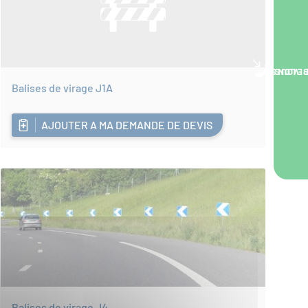
NOUS VOUS RA
Balises de virage J1A
AJOUTER A MA DEMANDE DE DEVIS
Balises de virage J4