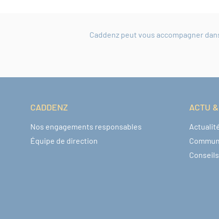
Caddenz peut vous accompagner dans l
CADDENZ
ACTU &
Navigation pied de page
Nos engagements responsables
Actualit
Équipe de direction
Commun
Conseils