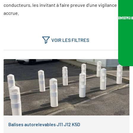
conducteurs, les invitant à faire preuve d’une vigilance
Balises J11, J12 ou J10
accrue.
NOUS VOUS RA
VOIR LES FILTRES
Balises autorelevables J11 J12 K5D