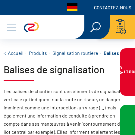
Panneau de gestion des cookies
Navigation seconda
CONTACTEZ-NOUS
Aller
Aller
Aller
RECHERCHE
EN
au
au
au
Menu
TEXTE
INTÉGRAL
menu
contenu
pied
principal
de
Fil d'Ariane
Accueil
Produits
Signalisation routière
Balises de sign
Balises de signalisation
page
VOTRE PR
Panneaux routiers
Les balises de chantier sont des éléments de signalisation
Panneaux triangles, ronds, carrés ou rectangles
verticale qui indiquent sur la route un risque, un danger
Balises de signalisation
imminent comme une intersection, un virage (…) mais
Balises de virage
également une information de conduite à prendre en
Balises de virage J4
compte dans ses manœuvres à venir (contournement d’un
Balises de contournement d’îlot central J5
ilot central par exemple). Elles informent et alertent les