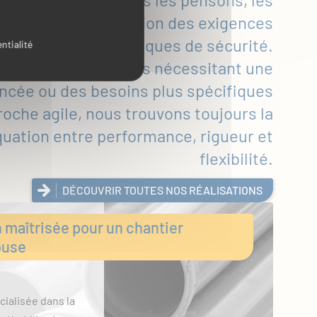
 optimisons en fonction des exigences
spécifiques de sécurité.
ntialité
es projets complexes nécessitant une
ncée ou des besoins plus spécifiques
che agile, nous trouvons toujours la
quation entre performance, rigueur et
flexibilité.
DÉCOUVRIR TOUTES NOS RÉALISATIONS
n maîtrisée pour un chantier
ouse
ialisée dans la