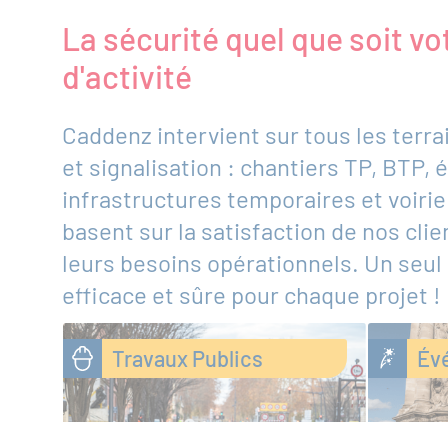
La sécurité quel que soit vo
d'activité
Caddenz intervient sur tous les terra
et signalisation : chantiers TP, BTP,
infrastructures temporaires et voirie
basent sur la satisfaction de nos clien
leurs besoins opérationnels. Un seul
efficace et sûre pour chaque projet !
Travaux Publics
Év
Travaux Publics
Événementiel
Bâtiment
Collectivités et associations
Industrie
Autres