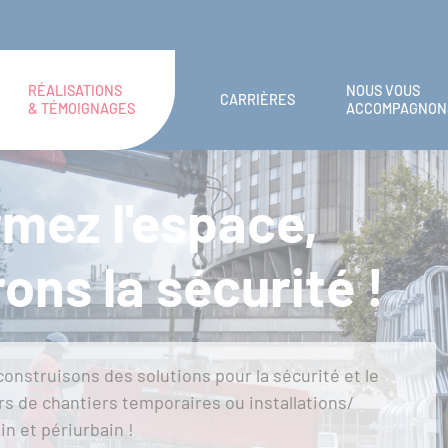
RÉALISATIONS
NOUS VOUS
CARRIÈRES
& TÉMOIGNAGES
ACCOMPAGNON
mez l'espace,
ons la sécurité !
construisons des solutions pour la sécurité et le
rs de chantiers temporaires ou installations/
n et périurbain !