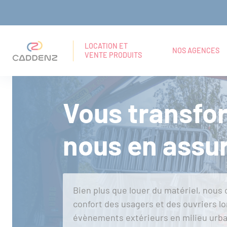
Panneau de gestion des cookies
Aller
Aller
Aller
RECHERCHE
Navigation principale
au
au
au
EN
LOCATION ET
NOS AGENCES
VENTE PRODUITS
TEXTE
menu
contenu
pied
INTÉGRAL
principal
de
Vous transfor
page
nous en assur
Bien plus que louer du matériel, nous 
confort des usagers et des ouvriers lo
évènements extérieurs en milieu urbai