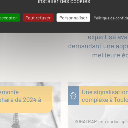
installer des cookies
ajustons et les
accepter
Tout refuser
Personnaliser
Politique de confide
Que ce soit pour d
expertise ava
demandant une appro
meilleure é
rémonie
Une signalisatio
phare de 2024 à
complexe à Toul
SOGATRAP, entreprise spéc