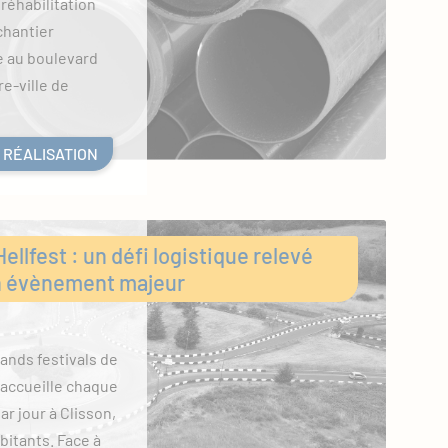
 réhabilitation
chantier
 au boulevard
e-ville de
 RÉALISATION
ellfest : un défi logistique relevé
un évènement majeur
rands festivals de
accueille chaque
ar jour à Clisson,
abitants. Face à