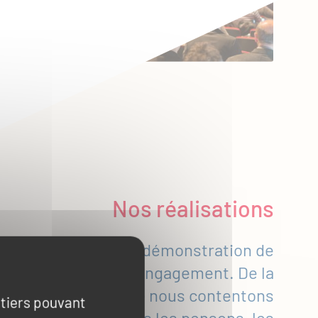
Nos réalisations
que projet est une démonstration de
r-faire et de notre engagement. De la
se en œuvre, nous ne nous contentons
 tiers pouvant
 des solutions : nous les pensons, les