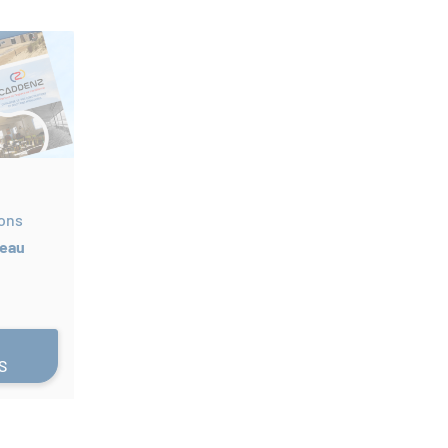
ions
veau
S