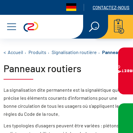
Panneau de gestion des cookies
Navigation seconda
CONTACTEZ-NOUS
Aller
Aller
Aller
RECHERCHE
EN
au
au
au
Menu
TEXTE
INTÉGRAL
menu
contenu
pied
principal
de
Fil d'Ariane
Accueil
Produits
Signalisation routière
Panneaux rout
Panneaux routiers
page
VOTRE PR
Panneaux routiers
La signalisation dite permanente est la signalétique qui
Panneaux triangles, ronds, carrés ou rectangles
précise les éléments courants d’informations pour une
Balises de signalisation
bonne circulation de tous les usagers où s’appliquent les
Balises de virage
règles du Code de la route.
Balises de virage J4
Les typologies d’usagers peuvent être variées : piétons,
Balises de contournement d’îlot central J5