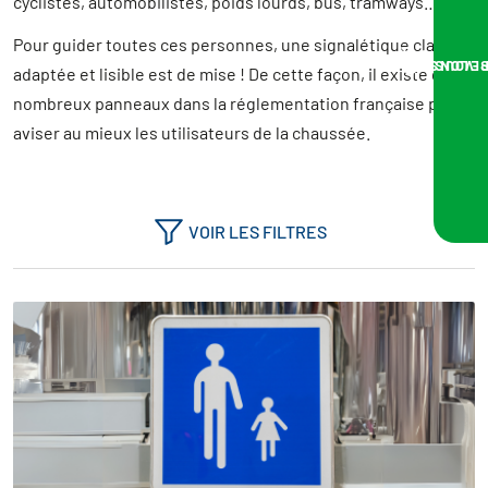
cyclistes, automobilistes, poids lourds, bus, tramways…
Balises J11, J12 ou J10
Pour guider toutes ces personnes, une signalétique claire,
NOUS VOUS RA
adaptée et lisible est de mise ! De cette façon, il existe de
nombreux panneaux dans la réglementation française pour
aviser au mieux les utilisateurs de la chaussée.
VOIR LES FILTRES