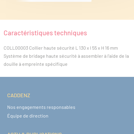
Caractéristiques techniques
COLL00003 Collier haute sécurité L 130 x l 55 x H 16 mm 
Système de bridage haute sécurité à assembler à l'aide de la 
douille à empreinte spécifique
CADDENZ
Navigation pied de page
Nos engagements responsables
Équipe de direction