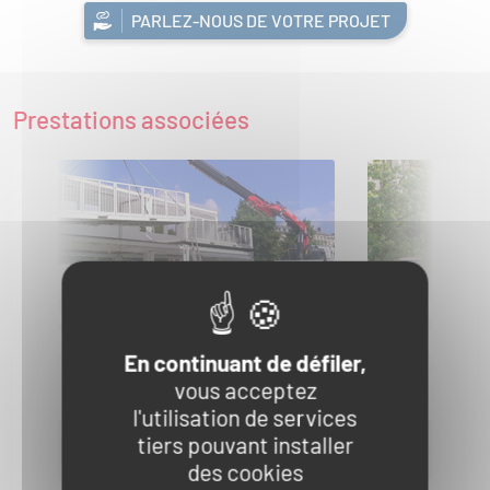
PARLEZ-NOUS DE VOTRE PROJET
Prestations associées
En continuant de défiler,
LIVRAISON
INSTALLAT
vous acceptez
DÉSINSTA
l'utilisation de services
AJOUTER A MA DEMANDE
AJOUT
tiers pouvant installer
DE DEVIS
DE DEV
des cookies