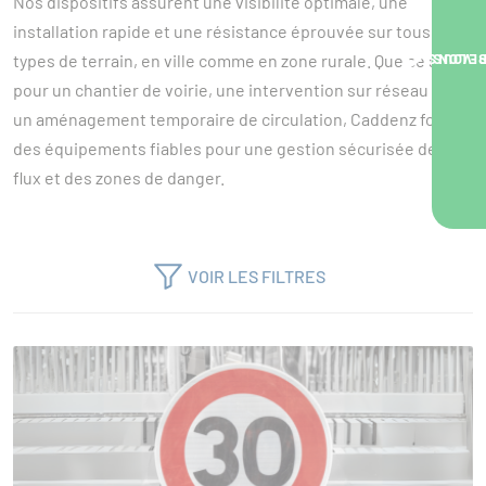
Nos dispositifs assurent une visibilité optimale, une
Balises J11, J12 ou J10
installation rapide et une résistance éprouvée sur tous
types de terrain, en ville comme en zone rurale. Que ce soit
NOUS VOUS RA
pour un chantier de voirie, une intervention sur réseau ou
un aménagement temporaire de circulation, Caddenz fournit
des équipements fiables pour une gestion sécurisée des
flux et des zones de danger.
VOIR LES FILTRES