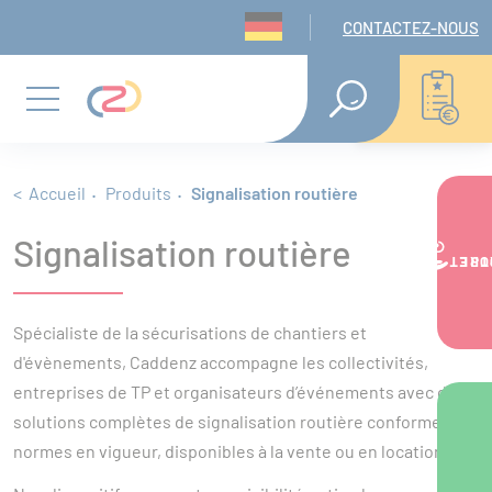
Panneau de gestion des cookies
Navigation seconda
CONTACTEZ-NOUS
Aller
Aller
Aller
RECHERCHE
EN
au
au
au
Menu
TEXTE
INTÉGRAL
menu
contenu
pied
principal
de
Fil d'Ariane
Accueil
Produits
Signalisation routière
Signalisation routière
page
VOTRE PR
Panneaux routiers
Spécialiste de la sécurisations de chantiers et
Panneaux triangles, ronds, carrés ou rectangles
d'évènements, Caddenz accompagne les collectivités,
Balises de signalisation
entreprises de TP et organisateurs d’événements avec des
Balises de virage
solutions complètes de signalisation routière conforme aux
Balises de virage J4
normes en vigueur, disponibles à la vente ou en location.
Balises de contournement d’îlot central J5