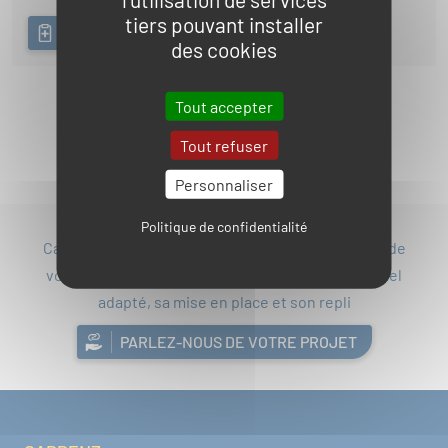
tiers pouvant installer
AJOUTER A MA DEMANDE DE DEVIS
des cookies
Tout accepter
Pagination
1
2
Page
Page courante
Tout refuser
Personnaliser
Politique de confidentialité
Caddenz peut vous accompagner dans la gestion de
votre projet depuis la recommandation du materiel
adapté, sa mise en place et son repli
PARLEZ-NOUS DE VOTRE PROJET