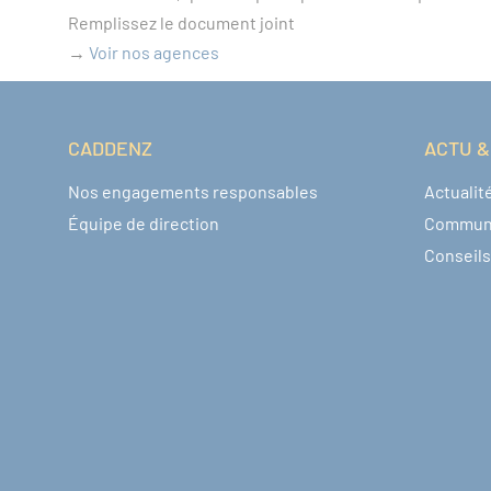
Remplissez le document joint
→
Voir nos agences
CADDENZ
ACTU &
Navigation pied de page
Nos engagements responsables
Actualit
Équipe de direction
Commun
Conseils