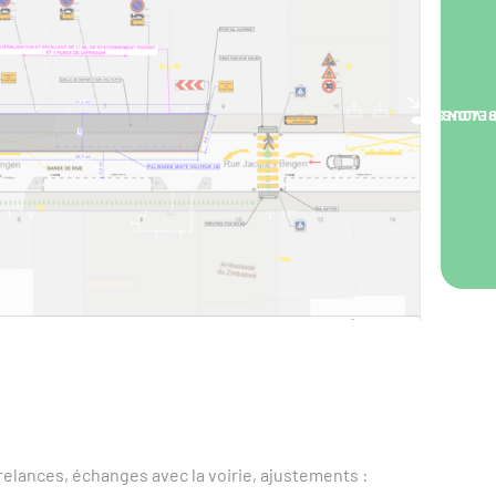
NOUS VOUS RA
relances, échanges avec la voirie, ajustements :