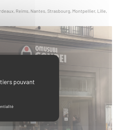
rdeaux, Reims, Nantes, Strasbourg, Montpellier, Lille,
 tiers pouvant
ntialité