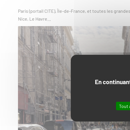
Paris (portail CITE), Île-de-France, et toutes les grandes
Nice, Le Havre…
En continuant
Tout 