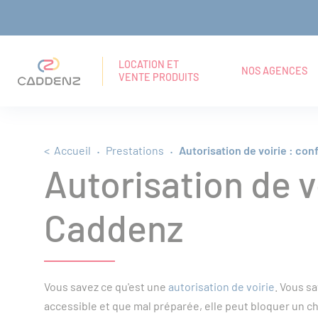
Panneau de gestion des cookies
Aller
Aller
Aller
RECHERCHE
Navigation principale
au
au
au
EN
LOCATION ET
NOS AGENCES
VENTE PRODUITS
TEXTE
menu
contenu
pied
INTÉGRAL
principal
de
Fil d'Ariane
Accueil
Prestations
Autorisation de voirie : co
page
Autorisation de v
Caddenz
Vous savez ce qu'est une
autorisation de voirie
. Vous s
accessible et que mal préparée, elle peut bloquer un 