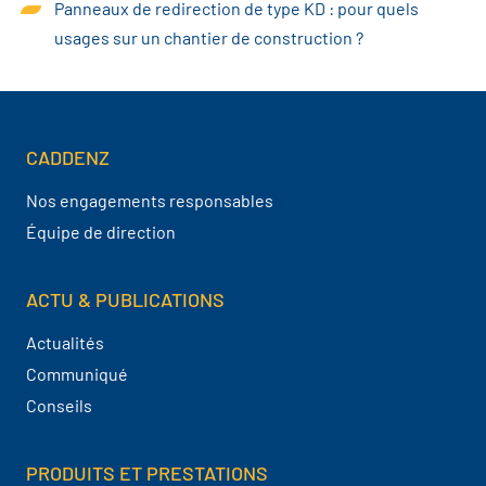
Panneaux de redirection de type KD : pour quels
usages sur un chantier de construction ?
CADDENZ
Navigation pied de page
Nos engagements responsables
Équipe de direction
ACTU & PUBLICATIONS
Actualités
Communiqué
Conseils
PRODUITS ET PRESTATIONS