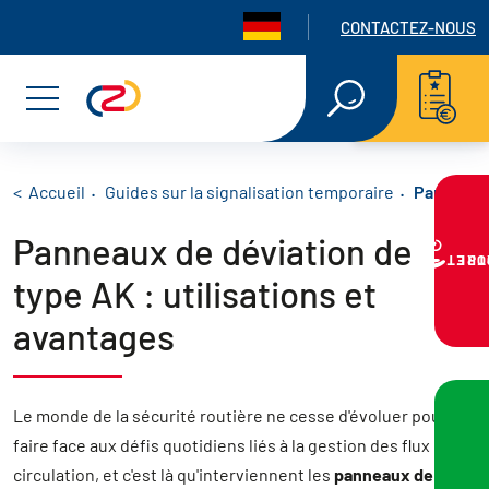
Panneau de gestion des cookies
Navigation seconda
CONTACTEZ-NOUS
Aller
Aller
Aller
RECHERCHE
EN
au
au
au
Menu
TEXTE
INTÉGRAL
menu
contenu
pied
principal
de
Fil d'Ariane
Accueil
Guides sur la signalisation temporaire
Panneaux d
Panneaux de déviation de
page
VOTRE PR
type AK : utilisations et
avantages
Le monde de la sécurité routière ne cesse d'évoluer pour
faire face aux défis quotidiens liés à la gestion des flux de
circulation, et c'est là qu'interviennent les
panneaux de