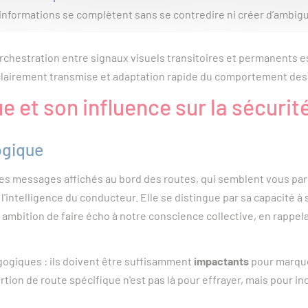
informations se complètent sans se contredire ni créer d’ambigu
estration entre signaux visuels transitoires et permanents est
n clairement transmise et adaptation rapide du comportement des
 et son influence sur la sécurit
ogique
ces messages affichés au bord des routes, qui semblent vous par
 l'intelligence du conducteur. Elle se distingue par sa capacité à
ambition de faire écho à notre conscience collective, en rappel
ogiques : ils doivent être suffisamment
impactants
pour marquer
ion de route spécifique n'est pas là pour effrayer, mais pour in