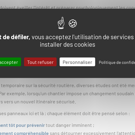
doivent éveiller l'intérêt et préparer psychologiquement les cond
les panneaux permettent aux usagers de comprendre rapidement la
es panneaux, on canalise le flux des véhicules pour maintenir un 
 de défiler,
vous acceptez l'utilisation de services
ité à être perçue comme
légitime et crédible
. Un message clair da
installer des cookies
positionnée ou incohérente avec l'environnement routier habituel,
ent en harmonie avec leur environnement pour éviter toute confus
accepter
Tout refuser
Personnaliser
Politique de confide
identologie
 temporaire sur la sécurité routière, diverses études ont été m
 Par exemple, lorsqu'un chantier impose un changement soudain d
 vers un nouvel itinéraire sécurisé.
es panneaux ici et là ; chaque élément doit être pensé selon :
ent tôt pour prévenir
tout danger imminent ;
ement compréhensible
sans détourner excessivement l'attenti