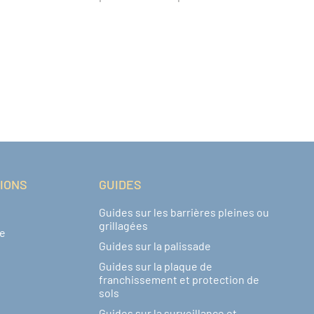
TIONS
GUIDES
Guides sur les barrières pleines ou
grillagées
de
Guides sur la palissade
Guides sur la plaque de
franchissement et protection de
sols
Guides sur la surveillance et