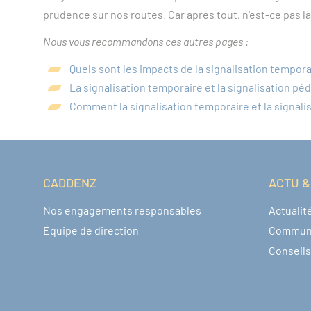
prudence sur nos routes. Car après tout, n'est-ce pas
Nous vous recommandons ces autres pages :
Quels sont les impacts de la signalisation tempora
La signalisation temporaire et la signalisation p
Comment la signalisation temporaire et la signali
CADDENZ
ACTU &
Navigation pied de page
Nos engagements responsables
Actualit
Équipe de direction
Commun
Conseils