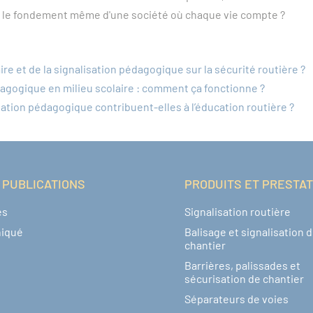
 là le fondement même d'une société où chaque vie compte ?
ire et de la signalisation pédagogique sur la sécurité routière ?
édagogique en milieu scolaire : comment ça fonctionne ?
sation pédagogique contribuent-elles à l’éducation routière ?
 PUBLICATIONS
PRODUITS ET PRESTA
és
Signalisation routière
iqué
Balisage et signalisation 
chantier
Barrières, palissades et
sécurisation de chantier
Séparateurs de voies