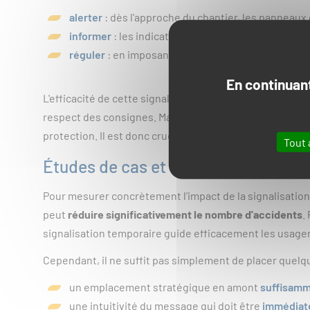
alerter
: dès l'approche du chantier, les panneaux 
informer
: les indications précises fournies par 
réguler
: en imposant certaines prescriptions via l
En continuant
L'efficacité de cette signalisation repose sur sa capac
respect des consignes. Mais si la signalisation est mal 
protection. Il est donc crucial que ces dispositifs soi
Tout 
Études de cas et statistiques d'acc
Pour mesurer concrètement l'impact de la signalisation
peut
réduire significativement le nombre d'accidents
.
signalisation temporaire guide efficacement les usagers
Cependant, il ne suffit pas simplement de placer quelqu
un emplacement stratégique en amont
suffisamm
une intuitivité du message qui doit être
immédiat