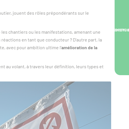
tier, jouent des rôles prépondérants sur le
NOUS VOUS RA
ue les chantiers ou les manifestations, amenant une
éactions en tant que conducteur ? D'autre part, la
te, avec pour ambition ultime l'
amélioration de la
 au volant, à travers leur définition, leurs types et