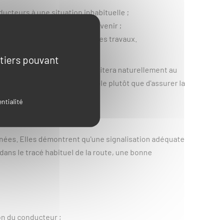
ucteurs à une situation inhabituelle ;
 nature des perturbations à venir ;
ordre et une fluidité malgré les travaux.
 tiers pouvant
ns un contexte bien défini incitera naturellement au
 elle pourrait semer le trouble plutôt que d'assurer la
ion potentielle.
ntialité
enées. Elles démontrent qu'une signalisation adéquate
ans le tracé habituel de la route, une bonne
on du conducteur ;