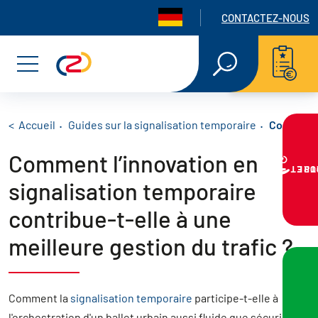
Panneau de gestion des cookies
Navigation seconda
CONTACTEZ-NOUS
Aller
Aller
Aller
RECHERCHE
EN
au
au
au
Menu
TEXTE
INTÉGRAL
menu
contenu
pied
principal
de
Fil d'Ariane
Accueil
Guides sur la signalisation temporaire
Comment l’
Comment l’innovation en
page
VOTRE PR
signalisation temporaire
contribue-t-elle à une
meilleure gestion du trafic ?
Comment la
signalisation temporaire
participe-t-elle à
l'orchestration d'un ballet urbain aussi fluide que sécurisé ?