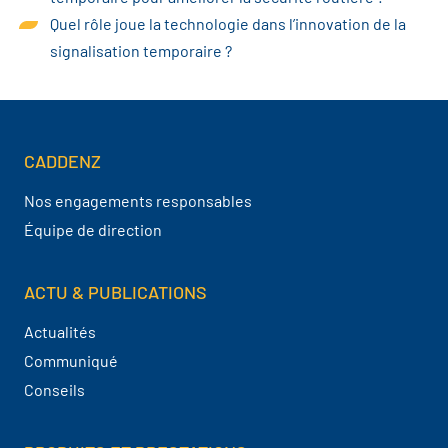
Quel rôle joue la technologie dans l’innovation de la
signalisation temporaire ?
CADDENZ
Navigation pied de page
Nos engagements responsables
Équipe de direction
ACTU & PUBLICATIONS
Actualités
Communiqué
Conseils