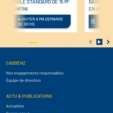
MODULE STANDARD DE 15 M²
BARRIÈRE 
À L'INFINI
EN ACIER
AJOUTER A MA DEMANDE
AJOUT
DE DEVIS
DE DEV
CADDENZ
Navigation pied de page
Nos engagements responsables
Équipe de direction
ACTU & PUBLICATIONS
Actualités