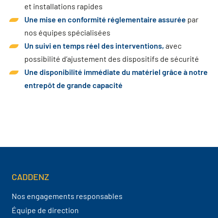
et installations rapides
Une mise en conformité réglementaire assurée
par
nos équipes spécialisées
Un suivi en temps réel des interventions,
avec
possibilité d’ajustement des dispositifs de sécurité
Une disponibilité immédiate du matériel grâce à notre
entrepôt de grande capacité
CADDENZ
Navigation pied de page
Nos engagements responsables
Équipe de direction