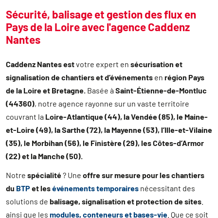
Sécurité, balisage et gestion des flux en
Pays de la Loire avec l'agence Caddenz
Nantes
Caddenz Nantes est
votre expert en
sécurisation et
signalisation de chantiers et d’événements
en
région Pays
de la Loire et Bretagne.
Basée à
Saint-Étienne-de-Montluc
(44360)
, notre agence rayonne sur un vaste territoire
couvrant la
Loire-Atlantique (44), la Vendée (85), le Maine-
et-Loire (49), la Sarthe (72), la Mayenne (53), l’Ille-et-Vilaine
(35), le Morbihan (56), le Finistère (29), les Côtes-d’Armor
(22) et la Manche (50).
Notre
spécialité
? Une
offre sur mesure pour les chantiers
du
BTP
et les
événements temporaires
nécessitant des
solutions de
balisage, signalisation et protection de sites
.
ainsi que les
modules,
conteneurs
et bases-vie
. Que ce soit