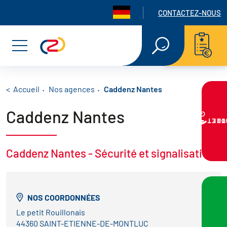
Panneau de gestion des cookies
Navigation seconda
CONTACTEZ-NOUS
Aller
Aller
Aller
RECHERCHE
EN
au
au
au
Menu
TEXTE
INTÉGRAL
menu
contenu
pied
principal
de
Fil d'Ariane
Accueil
Nos agences
Caddenz Nantes
Caddenz Nantes
page
VOTRE PR
Caddenz Nantes - Sécurité et signalisation
NOS COORDONNÉES
Le petit Rouillonais
44360 SAINT-ETIENNE-DE-MONTLUC