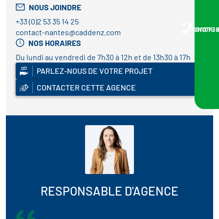
NOUS JOINDRE
+33 (0)2 53 35 14 25
NOUS VOUS RA
contact-nantes@caddenz.com
NOS HORAIRES
Du lundi au vendredi de 7h30 à 12h et de 13h30 à 17h
PARLEZ-NOUS DE VOTRE PROJET
CONTACTER CETTE AGENCE
RESPONSABLE D'AGENCE