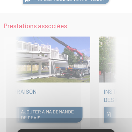
Prestations associées
LIVRAISON
INSTALLAT
DÉSINSTA
AJOUTER A MA DEMANDE
AJOUT
DE DEVIS
DE DEV