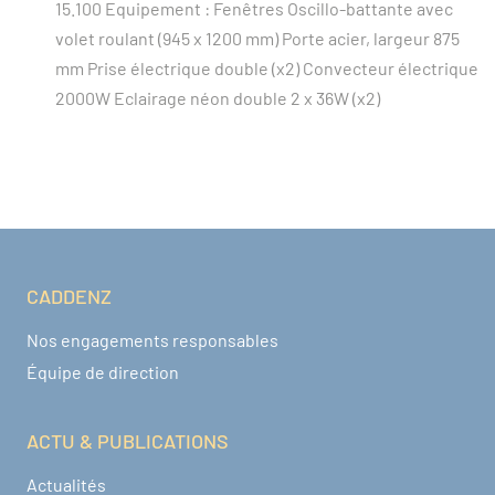
15.100 Equipement : Fenêtres Oscillo-battante avec
volet roulant (945 x 1200 mm) Porte acier, largeur 875
mm Prise électrique double (x2) Convecteur électrique
2000W Eclairage néon double 2 x 36W (x2)
CADDENZ
Navigation pied de page
Nos engagements responsables
Équipe de direction
ACTU & PUBLICATIONS
Actualités