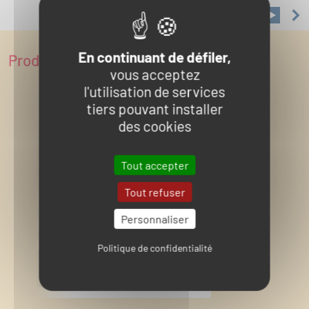
En continuant de défiler,
Produits complémentaires
vous acceptez
l'utilisation de services
tiers pouvant installer
des cookies
Tout accepter
Tout refuser
PALISSADES GRILLAGÉES
Personnaliser
HERAS
Politique de confidentialité
AJOUTER A MA DEMANDE
DE DEVIS