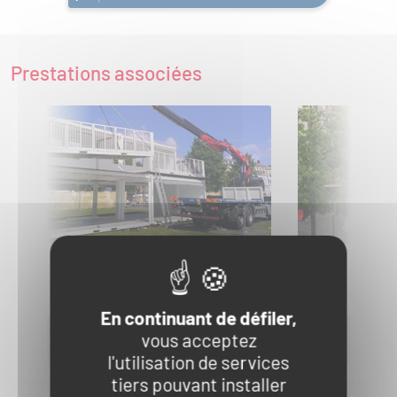
Prestations associées
LIVRAISON
INSTALLAT
DÉSINSTA
En continuant de défiler,
AJOUTER A MA DEMANDE
AJOUT
vous acceptez
DE DEVIS
DE DEV
l'utilisation de services
tiers pouvant installer