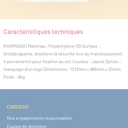
Caractéristiques techniques
RAMP00001 Matériau : Polyéthylène HD Surface : 
Antidérapante. Améliore la sécurité lors du franchissement. 
4 percements pour fixation au sol. Couleur : Jaune Option : 
marquage d'un logo Dimensions : 1213mm x 985mm x 30mm 
Poids : 8kg
CADDENZ
Navigation pied de page
Nos engagements responsables
Équipe de direction