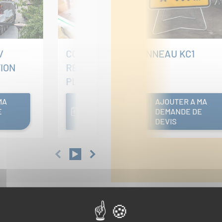
/
CONSEIL /
PANNEAU KC1
ION
RÉALISATION SUR
PLAN ET PLANNING
MA
AJOUTER A MA
AJOUTER A MA
E
DEMANDE DE
DEMANDE DE
DEVIS
DEVIS
s