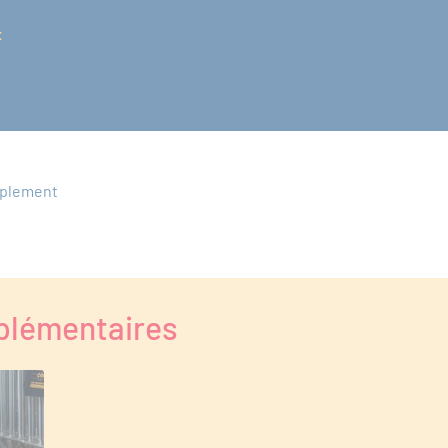
t
amplement
plémentaires