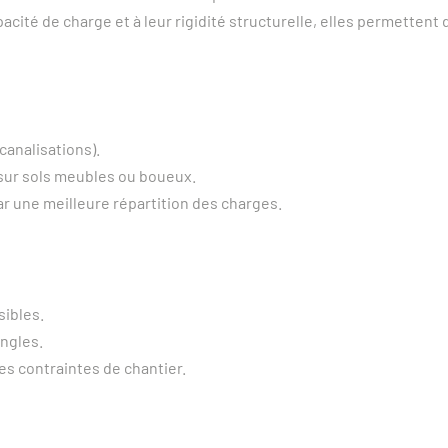
apacité de charge et à leur rigidité structurelle, elles permetten
analisations).
 sur sols meubles ou boueux.
r une meilleure répartition des charges.
ibles.
ngles.
les contraintes de chantier.