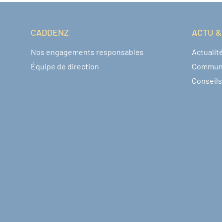
CADDENZ
ACTU &
Navigation pied de page
Nos engagements responsables
Actualit
Équipe de direction
Commun
Conseils