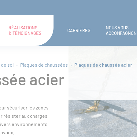
RÉALISATIONS
NOUS VOUS
CARRIÈRES
& TÉMOIGNAGES
ACCOMPAGNON
de sol
Plaques de chaussées
Plaques de chaussée acier
sée acier
our sécuriser les zones
r résister aux charges
 divers environnements,
ravaux.