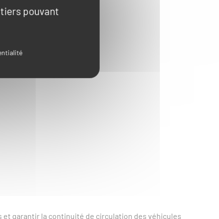
 tiers pouvant
ntialité
 garantir la continuité de circulation des véhicules