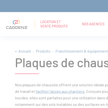
Panneau de gestion des cookies
Aller
Aller
Aller
RECHERCHE
Navigation principale
au
au
au
EN
LOCATION ET
NOS AGENCES
VENTE PRODUITS
TEXTE
menu
contenu
pied
INTÉGRAL
principal
de
Fil d'Ariane
Accueil
Produits
Franchissement & équipement 
page
Plaques de chaus
Nos plaques de chaussée offrent une solution idéale p
de travail et
faciliter l'accès aux chantiers
. Conçues pou
lourdes, elles sont parfaites pour une utilisation dans
notamment sur des sols instables ou des surfaces en t