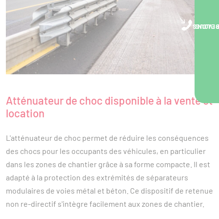
NOUS VOUS RA
Atténuateur de choc disponible à la vente et
location
L'atténuateur de choc permet de réduire les conséquences
des chocs pour les occupants des véhicules, en particulier
dans les zones de chantier grâce à sa forme compacte. Il est
adapté à la protection des extrémités de séparateurs
modulaires de voies métal et béton. Ce dispositif de retenue
non re-directif s'intègre facilement aux zones de chantier.