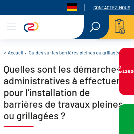
Panneau de gestion des cookies
Navigation seconda
CONTACTEZ-NOUS
Aller
Aller
Aller
RECHERCHE
EN
au
au
au
Menu
TEXTE
INTÉGRAL
menu
contenu
pied
principal
de
Fil d'Ariane
Accueil
Guides sur les barrières pleines ou grillagées
Que
Quelles sont les démarches
page
VOTRE PR
administratives à effectuer
pour l’installation de
barrières de travaux pleines
ou grillagées ?