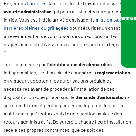
Ériger des
barrières
dans le cadre de travaux nécessite une
minutie administrative
qui pourrait bien décourager les non-
NOUS VOUS RA
initiés. Vous est-il déjà arrivé d'envisager la
mise en place de
barrières pleines ou grillagées
pour sécuriser un chantier ou
un événement et de vous poser des questions sur les
étapes administratives à suivre pour respecter la législation
?
Tout commence par l'
identification des démarches
indispensables. Il est crucial de connaître la
réglementation
en vigueur et d'obtenir les autorisations préalables
nécessaires avant de procéder à l'installation de ces
dispositifs. Chaque processus de
demande d'autorisation
a
ses spécificités et peut impliquer un dépôt de dossier en
mairie ou en préfecture, suivi d'une gestion assidue des
retours administratifs. De surcroît, chaque lieu d'installation
recèle ses propres contraintes, que ce soit des