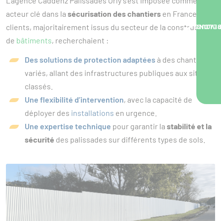
L'agence Caddenz Palissades Orly s’est imposée comme un
acteur clé dans la
sécurisation des chantiers
en France. Ses
clients, majoritairement issus du secteur de la construction
NOUS VOUS RA
de
bâtiments
, recherchaient :
Des solutions de protection adaptées
à des chantiers
variés, allant des infrastructures publiques aux sites
classés.
Une flexibilité d’intervention
, avec la capacité de
déployer des
installations
en urgence.
Une expertise technique
pour garantir la
stabilité et la
sécurité
des palissades sur différents types de sols.