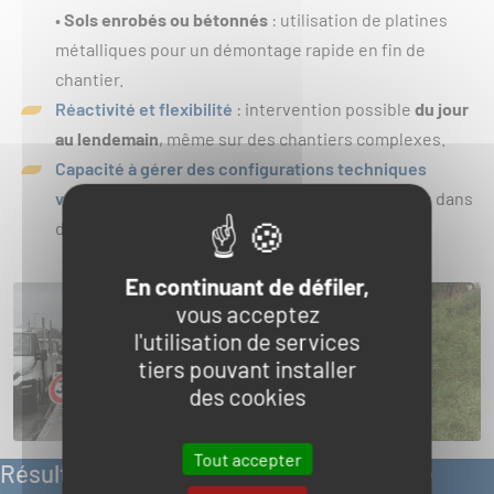
•
Sols enrobés ou bétonnés
: utilisation de platines
métalliques pour un démontage rapide en fin de
chantier.
Réactivité et flexibilité
: intervention possible
du jour
au lendemain
, même sur des chantiers complexes.
Capacité à gérer des configurations techniques
variées
, y compris sur des terrains accidentés ou dans
des zones urbaines sensibles.
En continuant de défiler,
vous acceptez
l'utilisation de services
tiers pouvant installer
des cookies
Tout accepter
Résultat : des chantiers sécurisés et une