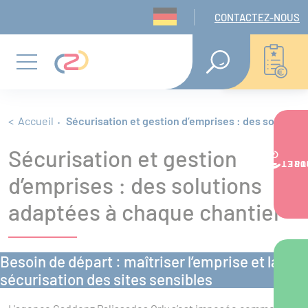
Panneau de gestion des cookies
Navigation seconda
CONTACTEZ-NOUS
Aller
Aller
Aller
RECHERCHE
EN
au
au
au
Menu
TEXTE
INTÉGRAL
menu
contenu
pied
principal
de
Fil d'Ariane
Accueil
Sécurisation et gestion d’emprises : des solution
Sécurisation et gestion
page
VOTRE PR
d’emprises : des solutions
adaptées à chaque chantier
Besoin de départ : maîtriser l’emprise et la
sécurisation des sites sensibles