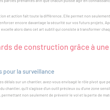
es parties prenantes afin que chacun puisse agir en connaissan
on et action fait toute la différence. Elle permet non seulement 
nforcer encore davantage la sécurité sur vos futurs projets. Aprè
r excelle alors dans cet art subtil qui consiste à transformer ch
ds de construction grâce à une 
 pour la surveillance
s délais sur un chantier, avez-vous envisagé le rôle pivot que p
 chantier, qu'il s'agisse d'un outil précieux ou d'une zone sensi
e, permettant non seulement de prévenir le vol et la perte de matér