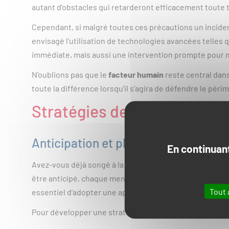
autant d'obstacles qui retarderont efficacement toute 
Cependant, si malgré toutes ces précautions un incident
envisagé l'utilisation de technologies avancées telles 
immédiate, mais aussi une intervention prompte pour 
N'oublions pas que le
facteur humain
reste central dans
toute la différence lorsqu'il s'agira de défendre le péri
Stratégies de gestion des i
Anticipation et planification des ris
En continuant
Avez-vous déjà songé à la complexité de l'échiquier su
être anticipé, chaque menace évaluée avec précision. 
Tout 
essentiel d'adopter une approche proactive dès la pha
Pour développer une stratégie efficace, il convient de :