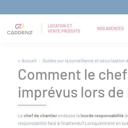
Panneau de gestion des cookies
Aller
Aller
Aller
RECHERCHE
Navigation principale
au
au
au
EN
LOCATION ET
NOS AGENCES
VENTE PRODUITS
TEXTE
menu
contenu
pied
INTÉGRAL
principal
de
Fil d'Ariane
Accueil
Guides sur la surveillance et sécurisation 
page
Comment le chef d
imprévus lors de 
Le
chef de chantier
endosse la
lourde responsabilité
de
responsabilité
face à l'inattendu? Lorsqu'entrent en scèn