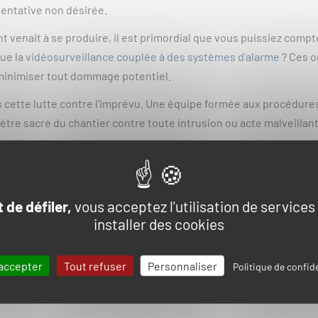
tentative non désirée.
 venait à se produire, il est primordial que vous puissiez comp
que la
vidéosurveillance couplée à des systèmes d'alarme
? Ces o
minimiser tout dommage potentiel.
 cette lutte contre l'imprévu. Une équipe formée aux procédures
mètre sacré du chantier contre toute intrusion ou acte malveillant
mprévus en surveillance de chant
ques
 de défiler,
vous acceptez l'utilisation de services
installer des cookies
r lequel se joue la partie quotidienne d'un chef de chantier ? 
La
planification des risques
est donc une composante incontournab
accepter
Tout refuser
Personnaliser
se de conception du chantier. Mais comment s'y prendre concrèt
Politique de confide