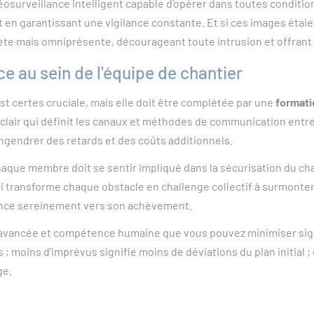
osurveillance intelligent capable d'opérer dans toutes condit
t en garantissant une vigilance constante. Et si ces images ét
crète mais omniprésente, décourageant toute intrusion et offrant 
 au sein de l'équipe de chantier
t certes cruciale, mais elle doit être complétée par une
formati
clair qui définit les canaux et méthodes de communication entre
ngendrer des retards et des coûts additionnels.
: chaque membre doit se sentir impliqué dans la sécurisation du c
ui transforme chaque obstacle en challenge collectif à surmonter
vance sereinement vers son achèvement.
gie avancée et compétence humaine que vous pouvez minimiser sign
; moins d'imprévus signifie moins de déviations du plan initial ;
ge.