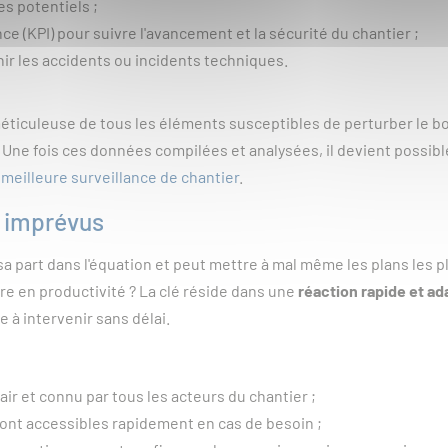
es potentiels ;
e (KPI) pour suivre l'avancement et la sécurité du chantier ;
nir les accidents ou incidents techniques.
méticuleuse de tous les éléments susceptibles de perturber le b
. Une fois ces données compilées et analysées, il devient possib
 meilleure surveillance de chantier
.
s imprévus
 sa part dans l'équation et peut mettre à mal même les plans les
re en productivité ? La clé réside dans une
réaction rapide et a
 à intervenir sans délai.
air et connu par tous les acteurs du chantier ;
ont accessibles rapidement en cas de besoin ;