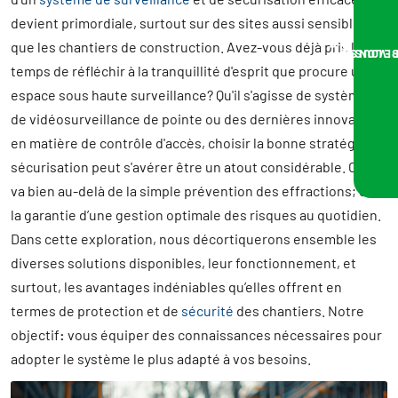
devient primordiale, surtout sur des sites aussi sensibles
que les chantiers de construction. Avez-vous déjà pris le
NOUS VOUS RA
temps de réfléchir à la tranquillité d'esprit que procure un
espace sous haute surveillance? Qu'il s'agisse de systèmes
de vidéosurveillance de pointe ou des dernières innovations
en matière de contrôle d'accès, choisir la bonne stratégie de
sécurisation peut s'avérer être un atout considérable. Cela
va bien au-delà de la simple prévention des effractions; c’est
la garantie d’une gestion optimale des risques au quotidien.
Dans cette exploration, nous décortiquerons ensemble les
diverses solutions disponibles, leur fonctionnement, et
surtout, les avantages indéniables qu’elles offrent en
termes de protection et de
sécurité
des chantiers. Notre
objectif
:
vous équiper des connaissances nécessaires pour
adopter le système le plus adapté à vos besoins.