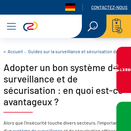
Panneau de gestion des cookies
Navigation seconda
CONTACTEZ-NOUS
Aller
Aller
Aller
RECHERCHE
EN
au
au
au
Menu
TEXTE
INTÉGRAL
menu
contenu
pied
principal
de
Fil d'Ariane
Accueil
Guides sur la surveillance et sécurisation de chant
Adopter un bon système de
page
VOTRE PR
surveillance et de
sécurisation : en quoi est-ce
avantageux ?
Alors que l'insécurité touche divers secteurs, l'importance
d'un
système de surveillance
et de sécurisation efficace