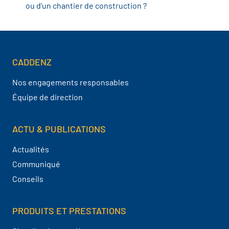
ou d'un chantier de construction ?
CADDENZ
Navigation pied de page
Nos engagements responsables
Équipe de direction
ACTU & PUBLICATIONS
Actualités
Communiqué
Conseils
PRODUITS ET PRESTATIONS