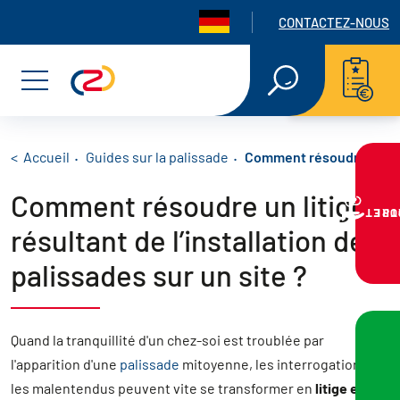
Panneau de gestion des cookies
Navigation seconda
CONTACTEZ-NOUS
Aller
Aller
Aller
RECHERCHE
EN
au
au
au
Menu
TEXTE
INTÉGRAL
menu
contenu
pied
principal
de
Fil d'Ariane
Accueil
Guides sur la palissade
Comment résoudre un litig
Comment résoudre un litige
page
VOTRE PR
résultant de l’installation de
palissades sur un site ?
Quand la tranquillité d'un chez-soi est troublée par
l'apparition d'une
palissade
mitoyenne, les interrogations et
les malentendus peuvent vite se transformer en
litige entre