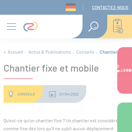
Panneau de gestion des cookies
Navigation seconda
CONTACTEZ-NOUS
Aller
Aller
Aller
RECHERCHE
EN
au
au
au
Menu
TEXTE
INTÉGRAL
menu
contenu
pied
principal
de
Fil d'Ariane
Accueil
Actus & Publications
Conseils
Chantier fixe e
Chantier fixe et mobile
page
VOTRE PR
CONSEILS
21/04/2022
Description
Qu’est-ce qu’un chantier fixe ? Un chantier est considéré
comme fixe dès lors qu’il ne subit aucun déplacement