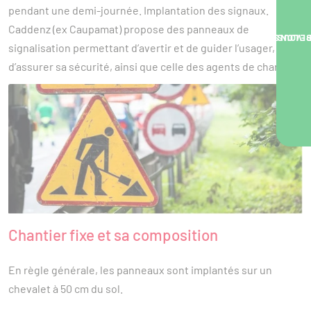
pendant une demi-journée. Implantation des signaux.
Caddenz (ex Caupamat) propose des panneaux de
NOUS VOUS RA
signalisation permettant d’avertir et de guider l’usager,
d’assurer sa sécurité, ainsi que celle des agents de chantier.
Chantier fixe et sa composition
En règle générale, les panneaux sont implantés sur un
chevalet à 50 cm du sol.