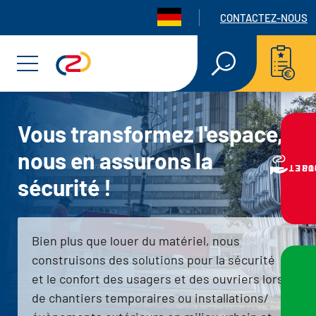
Panneau de gestion des cookies
Navigation seconda
CONTACTEZ-NOUS
Aller
Aller
Aller
RECHERCHE
EN
au
au
au
Menu
TEXTE
INTÉGRAL
menu
contenu
pied
principal
de
Vous transformez l'espace,
nous en assurons la
page
VOTRE PR
sécurité !
Bien plus que louer du matériel, nous
construisons des solutions pour la sécurité
et le confort des usagers et des ouvriers lors
de chantiers temporaires ou installations/