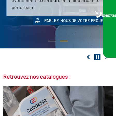
évènements extérieurs en milieu urbain et
périurbain !
NOUS VOUS RA
PARLEZ-NOUS DE VOTRE PROJET
Retrouvez nos catalogues :