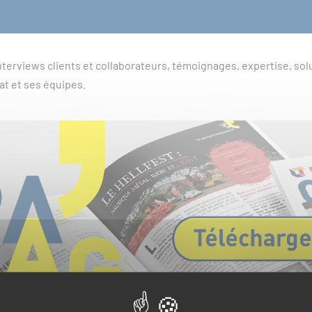
terviews clients et collaborateurs, témoignages, expertise, sol
at et ses équipes.