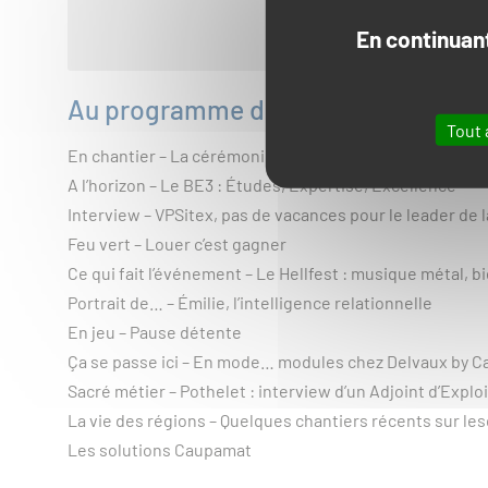
En continuant
Au programme de ce numéro :
Tout 
En chantier – La cérémonie d’ouverture, un projet… de 
A l’horizon – Le BE3 : Études, Expertise, Excellence
Interview – VPSitex, pas de vacances pour le leader de l
Feu vert – Louer c’est gagner
Ce qui fait l’événement – Le Hellfest : musique métal, bi
Portrait de… – Émilie, l’intelligence relationnelle
En jeu – Pause détente
Ça se passe ici – En mode… modules chez Delvaux by 
Sacré métier – Pothelet : interview d’un Adjoint d’Exploit
La vie des régions – Quelques chantiers récents sur l
Les solutions Caupamat