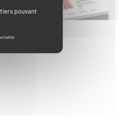
 tiers pouvant
ntialité