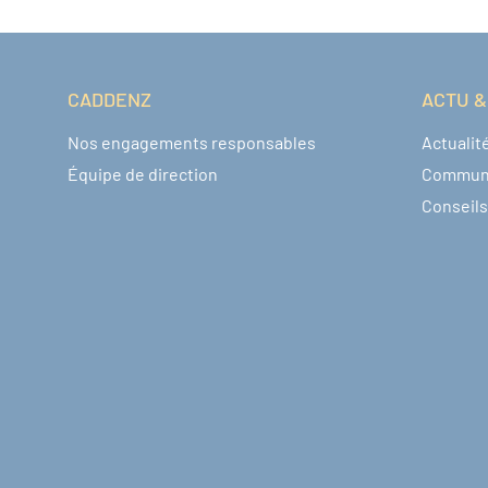
CADDENZ
ACTU &
Navigation pied de page
Nos engagements responsables
Actualit
Équipe de direction
Commun
Conseils