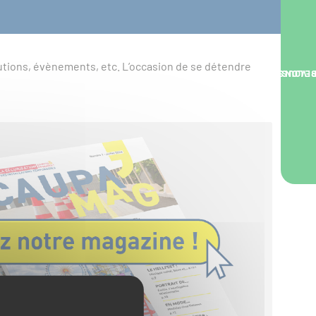
utions, évènements, etc. L’occasion de se détendre
NOUS VOUS RA