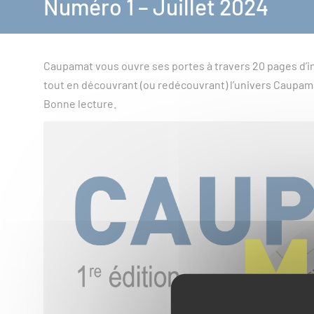
Numéro 1 – Juillet 2024
Caupamat vous ouvre ses portes à travers 20 pages d’in
tout en découvrant (ou redécouvrant) l’univers Caupam
Bonne lecture.