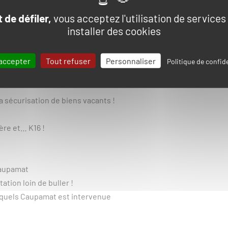
 de défiler,
vous acceptez l'utilisation de services
installer des cookies
accepter
Tout refuser
Personnaliser
Politique de confide
poids !
a sécurisation de biens vacants !
ère et… K16 !
Caupamat
ation loin de buller !
esquels Caupamat est intervenue